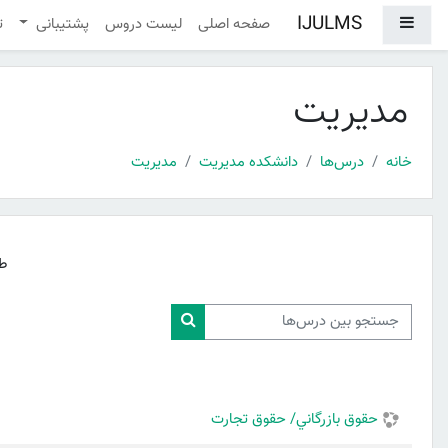
رش به محتوای اصلی
IJULMS
پنل کناری
صفحه اصلی
لیست دروس
پشتیبانی
ت
مدیریت
خانه
درس‌ها
دانشکده مدیریت
مدیریت
ط
جستجو بین درس‌ها
جستجو بین درس‌ها
حقوق بازرگاني/ حقوق تجارت