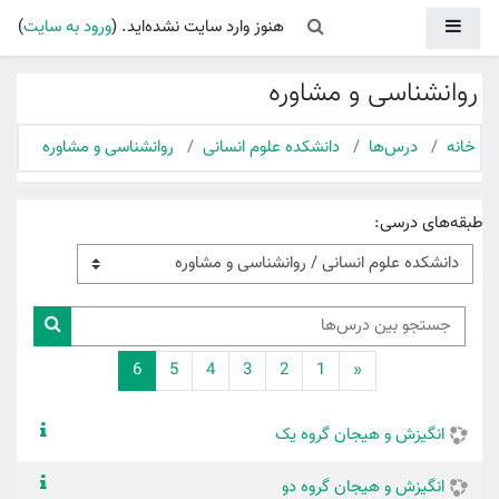
رش به محتوای اصلی
پنل کناری
Toggle search input
هنوز وارد سایت نشده‌اید. (
ورود به سایت
)
روانشناسی و مشاوره
خانه
درس‌ها
دانشکده علوم انسانی
روانشناسی و مشاوره
طبقه‌های درسی:
جستجو بین درس‌ها
جستجو ب
قبلی
(current)
6
5
4
3
2
1
«
انگيزش و هيجان گروه یک
انگيزش و هيجان گروه دو