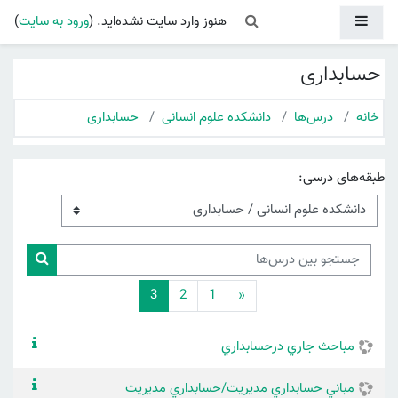
رش به محتوای اصلی
پنل کناری
Toggle search input
هنوز وارد سایت نشده‌اید. (
ورود به سایت
)
حسابداری
خانه
درس‌ها
دانشکده علوم انسانی
حسابداری
طبقه‌های درسی:
جستجو بین درس‌ها
جستجو ب
قبلی
(current)
3
2
1
«
مباحث جاري درحسابداري
مباني حسابداري مديريت/حسابداري مديريت