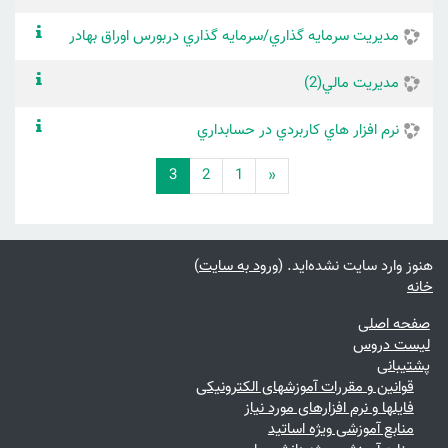
مديريت سرمايه گذاري/سرمايه گذاري دربورس اوراق بهادر
مديريت مالي(2)
نرم افزار هاي كاربردي در حسابداري
قبلی
(current)
3
2
1
«
هنوز وارد سایت نشده‌اید. (
ورود به سایت
)
خانه
صفحه اصلی
لیست دروس
پشتیبانی
قوانین و مقررات آموزشهای الکترونیکی
فایلها و نرم افزارهای مورد نیاز
منابع آموزشی ویژه اساتید