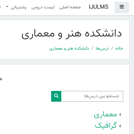
رش به محتوای اصلی
IJULMS
پنل کناری
صفحه اصلی
لیست دروس
پشتیبانی
ت
دانشکده هنر و معماری
خانه
درس‌ها
دانشکده هنر و معماری
ط
جستجو بین درس‌ها
جستجو بین درس‌ها
معماری
گرافیک