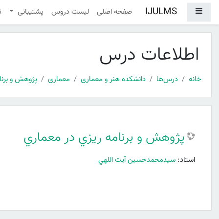
رش به محتوای اصلی
IJULMS
پنل کناری
صفحه اصلی
لیست دروس
پشتیبانی
ت
اطلاعات درس
خانه
درس‌ها
دانشکده هنر و معماری
معماری
پژوهش و برنا
پژوهش و برنامه ريزي در معماري
استاد:
سيدمحمدحسين آيت اللهي