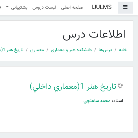
رش به محتوای اصلی
IJULMS
پنل کناری
صفحه اصلی
لیست دروس
پشتیبانی
ت
اطلاعات درس
خانه
درس‌ها
دانشکده هنر و معماری
معماری
تاريخ هنر 1(معماري داخلي)
تاريخ هنر 1(معماري داخلي)
استاد:
محمد ساعتچي